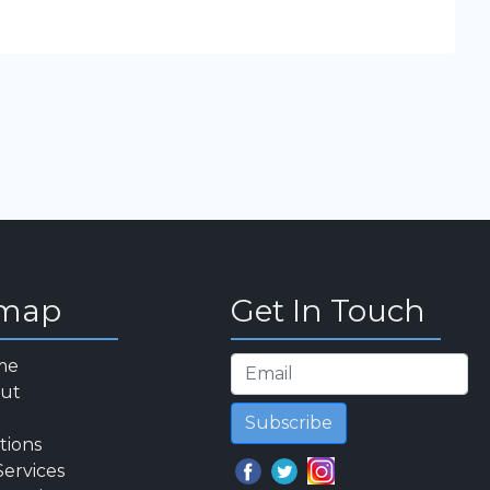
emap
Get In Touch
me
ut
Subscribe
tions
Services