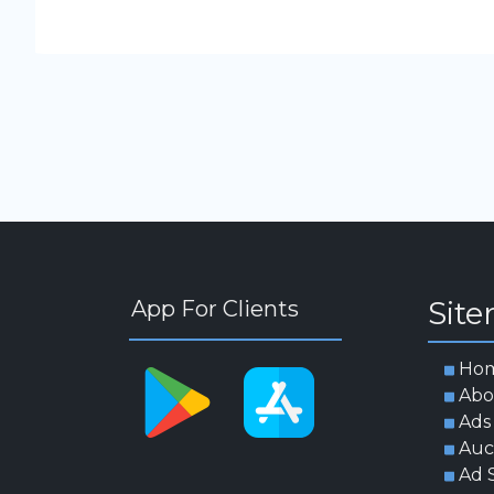
Sit
App For Clients
Ho
Abo
Ads
Auc
Ad 