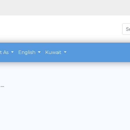
t As
English
Kuwait