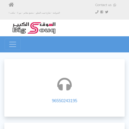
Contact us
الفروانية - شارع حبيب المناور - مجمع مغاتير - دور 3 - مكتب 1
96550243195