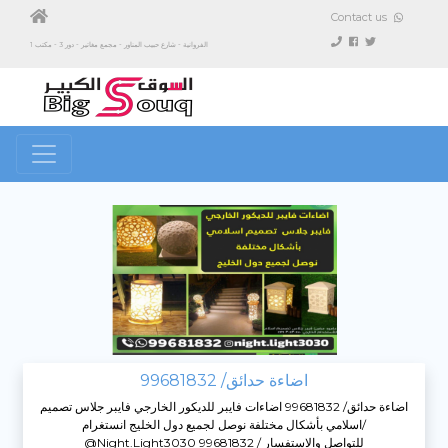
Contact us
الفروانية - شارع حبيب المناور - مجمع مغاتير - دور 3 - مكتب 1
اضاءة حدائق/ 99681832
اضاءة حدائق/ 99681832 اضاءات فايبر للديكور الخارجي فايبر جلاس تصميم
اسلامي بأشكال مختلفة نوصل لجميع دول الخليج انستغرام/
@night.light3030 للتواصل والاستفسار / 99681832