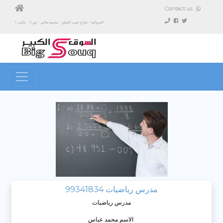
Contact us
الفروانية - شارع حبيب المناور - مجمع مغاتير - دور 3 - مكتب 1
مدرس رياضيات 99341834
مدرس رياضيات
الاسم محمد عباس