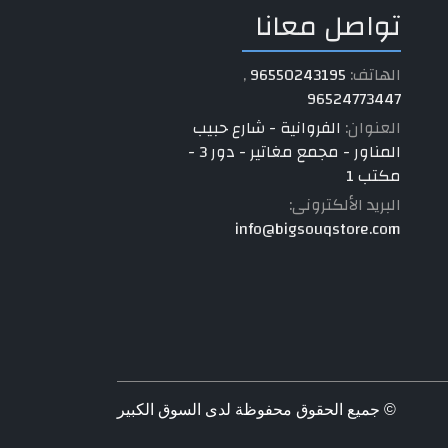
تواصل معانا
الهاتف:
96550243195
,
96524773447
العنوان:
الفروانية - شارع حبيب
المناور - مجمع مغاتير - دور 3 -
مكتب 1
البريد الألكترونى:
info@bigsouqstore.com
© جميع الحقوق محفوظة لدى السوق الكبير