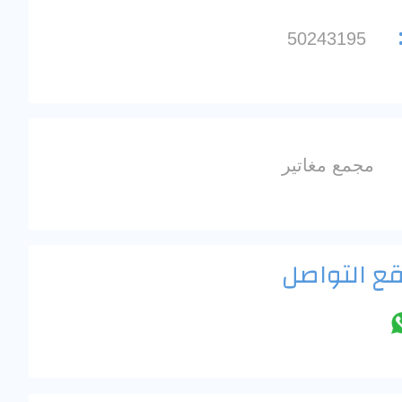
50243195
مجمع مغاتير
قع التواصل