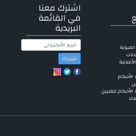
اشترك معنا
في القائمة
البريدية
المبوبة
انات
اشتراك
لأعلانية
الأحكام
ن
الأحكام للفنيين
انا